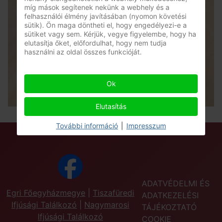
míg mások segítenek nekünk a webhely és a
felhasználói élmény javításában (nyomon követési
sütik). Ön maga döntheti el, hogy engedélyezi-e a
sütiket vagy sem. Kérjük, vegye figyelembe, hogy ha
elutasítja őket, előfordulhat, hogy nem tudja
használni az oldal összes funkcióját.
Ok
Elutasítás
További információ
|
Impresszum
ADATVÉDELMI ÉS
Egri Főegyházmegye
|
Tiszafüredi
ADATKEZELÉSI
Ifjúsági Találkozó
|
Nagymarosi
TÁJÉKOZTATÓ
Ifjúsági Találkozó
COOKIE