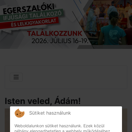
Isten veled, Ádám!
Sütiket használunk
Weboldalunkon sütiket használunk. Ezek közül
néhány elengedhetetlen a webhely működéséhez,