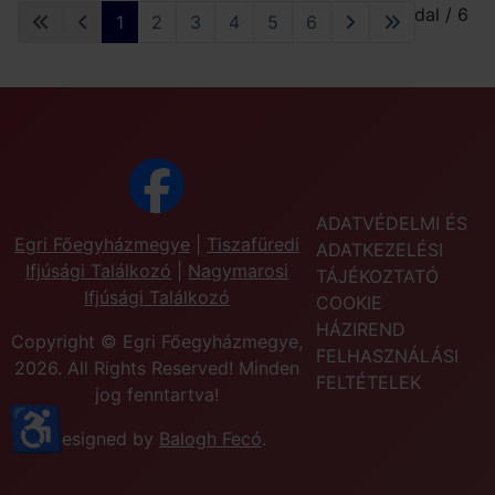
1. oldal / 6
1
2
3
4
5
6
ADATVÉDELMI ÉS
Egri Főegyházmegye
|
Tiszafüredi
ADATKEZELÉSI
Ifjúsági Találkozó
|
Nagymarosi
TÁJÉKOZTATÓ
Ifjúsági Találkozó
COOKIE
HÁZIREND
Copyright © Egri Főegyházmegye,
FELHASZNÁLÁSI
2026. All Rights Reserved! Minden
FELTÉTELEK
jog fenntartva!
♿
Designed by
Balogh Fecó
.