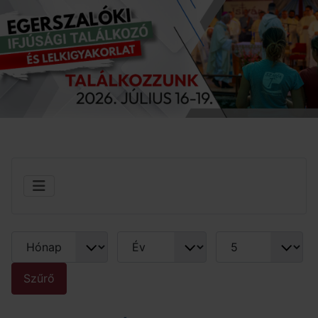
Hónap
Év
Tételek #
Szűrők
Szűrő