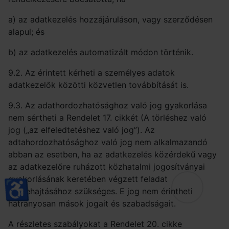
a) az adatkezelés hozzájáruláson, vagy szerződésen
alapul; és
b) az adatkezelés automatizált módon történik.
9.2. Az érintett kérheti a személyes adatok
adatkezelők közötti közvetlen továbbítását is.
9.3. Az adathordozhatósághoz való jog gyakorlása
nem sértheti a Rendelet 17. cikkét (A törléshez való
jog („az elfeledtetéshez való jog”). Az
adtahordozhatósághoz való jog nem alkalmazandó
abban az esetben, ha az adatkezelés közérdekű vagy
az adatkezelőre ruházott közhatalmi jogosítványai
gyakorlásának keretében végzett feladat
♿
végrehajtásához szükséges. E jog nem érintheti
hátrányosan mások jogait és szabadságait.
A részletes szabályokat a Rendelet 20. cikke