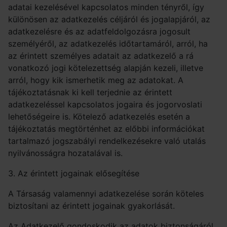
adatai kezelésével kapcsolatos minden tényről, így
különösen az adatkezelés céljáról és jogalapjáról, az
adatkezelésre és az adatfeldolgozásra jogosult
személyéről, az adatkezelés időtartamáról, arról, ha
az érintett személyes adatait az adatkezelő a rá
vonatkozó jogi kötelezettség alapján kezeli, illetve
arról, hogy kik ismerhetik meg az adatokat. A
tájékoztatásnak ki kell terjednie az érintett
adatkezeléssel kapcsolatos jogaira és jogorvoslati
lehetőségeire is. Kötelező adatkezelés esetén a
tájékoztatás megtörténhet az előbbi információkat
tartalmazó jogszabályi rendelkezésekre való utalás
nyilvánosságra hozatalával is.
3. Az érintett jogainak elősegítése
A Társaság valamennyi adatkezelése során köteles
biztosítani az érintett jogainak gyakorlását.
Az Adatkezelő gondoskodik az adatok biztonságáról,