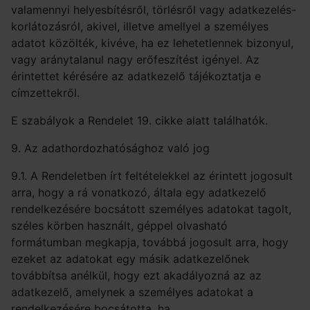
valamennyi helyesbítésről, törlésről vagy adatkezelés-
korlátozásról, akivel, illetve amellyel a személyes
adatot közölték, kivéve, ha ez lehetetlennek bizonyul,
vagy aránytalanul nagy erőfeszítést igényel. Az
érintettet kérésére az adatkezelő tájékoztatja e
címzettekről.
E szabályok a Rendelet 19. cikke alatt találhatók.
9. Az adathordozhatósághoz való jog
9.1. A Rendeletben írt feltételekkel az érintett jogosult
arra, hogy a rá vonatkozó, általa egy adatkezelő
rendelkezésére bocsátott személyes adatokat tagolt,
széles körben használt, géppel olvasható
formátumban megkapja, továbbá jogosult arra, hogy
ezeket az adatokat egy másik adatkezelőnek
továbbítsa anélkül, hogy ezt akadályozná az az
adatkezelő, amelynek a személyes adatokat a
rendelkezésére bocsátotta, ha