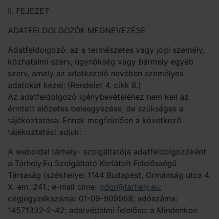
II. FEJEZET
ADATFELDOLGOZÓK MEGNEVEZÉSE
Adatfeldolgozó: az a természetes vagy jogi személy,
közhatalmi szerv, ügynökség vagy bármely egyéb
szerv, amely az adatkezelő nevében személyes
adatokat kezel; (Rendelet 4. cikk 8.)
Az adatfeldolgozó igénybevételéhez nem kell az
érintett előzetes beleegyezése, de szükséges a
tájékoztatása. Ennek megfelelően a következő
tájékoztatást adjuk:
A weboldal tárhely- szolgáltatója adatfeldolgozóként
a Tárhely.Eu Szolgáltató Korlátolt Felelősségű
Társaság (székhelye: 1144 Budapest, Ormánság utca 4.
X. em. 241.; e-mail címe:
gdpr@tarhely.eu
;
cégjegyzékszáma: 01-09-909968; adószáma:
14571332-2-42; adatvédelmi felelőse: a Mindenkori