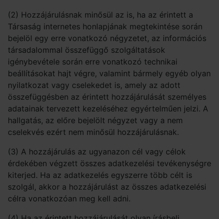
(2) Hozzájárulásnak minősül az is, ha az érintett a
Társaság internetes honlapjának megtekintése során
bejelöl egy erre vonatkozó négyzetet, az információs
társadalommal összefüggő szolgáltatások
igénybevétele során erre vonatkozó technikai
beállításokat hajt végre, valamint bármely egyéb olyan
nyilatkozat vagy cselekedet is, amely az adott
összefüggésben az érintett hozzájárulását személyes
adatainak tervezett kezeléséhez egyértelműen jelzi. A
hallgatás, az előre bejelölt négyzet vagy a nem
cselekvés ezért nem minősül hozzájárulásnak.
(3) A hozzájárulás az ugyanazon cél vagy célok
érdekében végzett összes adatkezelési tevékenységre
kiterjed. Ha az adatkezelés egyszerre több célt is
szolgál, akkor a hozzájárulást az összes adatkezelési
célra vonatkozóan meg kell adni.
(4) Ha az érintett hozzájárulását olyan írásbeli