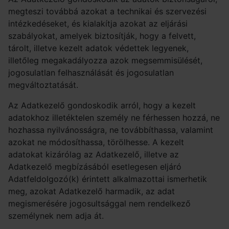
megteszi továbbá azokat a technikai és szervezési
intézkedéseket, és kialakítja azokat az eljárási
szabályokat, amelyek biztosítják, hogy a felvett,
tárolt, illetve kezelt adatok védettek legyenek,
illetőleg megakadályozza azok megsemmisülését,
jogosulatlan felhasználását és jogosulatlan
megváltoztatását.
Az Adatkezelő gondoskodik arról, hogy a kezelt
adatokhoz illetéktelen személy ne férhessen hozzá, ne
hozhassa nyilvánosságra, ne továbbíthassa, valamint
azokat ne módosíthassa, törölhesse. A kezelt
adatokat kizárólag az Adatkezelő, illetve az
Adatkezelő megbízásából esetlegesen eljáró
Adatfeldolgozó(k) érintett alkalmazottai ismerhetik
meg, azokat Adatkezelő harmadik, az adat
megismerésére jogosultsággal nem rendelkező
személynek nem adja át.