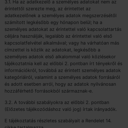
3.1. Ha az adatkezelő a személyes adatokat nem az
érintettől szerezte meg, az érintettet az
adatkezelőnek a személyes adatok megszerzésétől
számított legkésőbb egy hónapon belül; ha a
személyes adatokat az érintettel való kapcsolattartás
céljára használják, legalább az érintettel való első
kapcsolatfelvétel alkalmával; vagy ha várhatóan más
címzettel is közlik az adatokat, legkésőbb a
személyes adatok első alkalommal való közlésekor
tájékoztatnia kell az előbbi 2. pontban írt tényekről és
információkról, továbbá az érintett személyes adatok
kategóriáiról, valamint a személyes adatok forrásáról
és adott esetben arról, hogy az adatok nyilvánosan
hozzáférhető forrásokból származnak-e.
3.2. A további szabályokra az előbbi 2. pontban
(Előzetes tájékozódáshoz való jog) írtak irányadók.
E tájékoztatás részletes szabályait a Rendelet 14.
cikke tartalmazza.