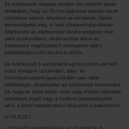
Az Adatkezelő megtesz minden tőle telhetőt annak
érdekében, hogy az Ön hozzájárulása alapján kezelt
személyes adatok véletlenül se sérüljenek, illetve
semmisüljenek meg. A fenti kötelezettségvállalást
Adatkezelő az adatkezelési tevékenységben részt
vevő munkavállalói, alkalmazottai illetve az
Adatkezelő megbízásából esetlegesen eljáró
Adatfeldolgozó(k) részére is előírja.
Az Adatkezelő a weboldalról ugrópontként elérhető
külső honlapok tartalmáért, adat- és
információvédelmi gyakorlatáért nem vállal
felelősséget. Amennyiben az Adatkezelő tudomására
jut, hogy az általa linkelt oldal vagy linkelés harmadik
személyek jogait vagy a hatályos jogszabályokat
sérti, a linket haladéktalanul eltávolítja a weboldalról.
IV. FEJEZET
LÁTOGATÓI ADATKEZELÉS AZ ADATKEZELŐ