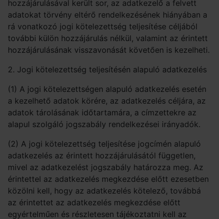
hozzájárulásával került sor, az adatkezelő a felvett
adatokat törvény eltérő rendelkezésének hiányában a
rá vonatkozó jogi kötelezettség teljesítése céljából
további külön hozzájárulás nélkül, valamint az érintett
hozzájárulásának visszavonását követően is kezelheti.
2. Jogi kötelezettség teljesítésén alapuló adatkezelés
(1) A jogi kötelezettségen alapuló adatkezelés esetén
a kezelhető adatok körére, az adatkezelés céljára, az
adatok tárolásának időtartamára, a címzettekre az
alapul szolgáló jogszabály rendelkezései irányadók.
(2) A jogi kötelezettség teljesítése jogcímén alapuló
adatkezelés az érintett hozzájárulásától független,
mivel az adatkezelést jogszabály határozza meg. Az
érintettel az adatkezelés megkezdése előtt ezesetben
közölni kell, hogy az adatkezelés kötelező, továbbá
az érintettet az adatkezelés megkezdése előtt
egyértelműen és részletesen tájékoztatni kell az